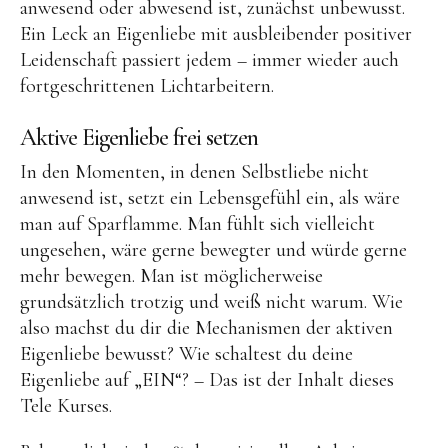
anwesend oder abwesend ist, zunächst unbewusst.
Medialität & Meditation
Ein Leck an Eigenliebe mit ausbleibender positiver
Leidenschaft passiert jedem – immer wieder auch
Feedback | Ausbildun
fortgeschrittenen Lichtarbeitern.
Blog
Aktive Eigenliebe frei setzen
In den Momenten, in denen Selbstliebe nicht
anwesend ist, setzt ein Lebensgefühl ein, als wäre
man auf Sparflamme. Man fühlt sich vielleicht
ungesehen, wäre gerne bewegter und würde gerne
Instagram
Facebook
Aloh
mehr bewegen. Man ist möglicherweise
Sense
grundsätzlich trotzig und weiß nicht warum. Wie
|
also machst du dir die Mechanismen der aktiven
Natur
Perf
CORINNA KUHNERT
Eigenliebe bewusst? Wie schaltest du deine
Eigenliebe auf „EIN“? – Das ist der Inhalt dieses
Tele Kurses.
Medialität & Meditat
Architektin | Naturparfu