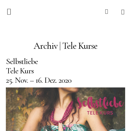
Home
Shop
Archiv | Tele Kurse
Mood Mist Kollekti
Selbstliebe
Tele Kurs
Natural Perfume
25. Nov. – 16. Dez. 2020
Lichtbringer Schmu
Kartensets
Magic Tool
Mood Mist Kollekti
Eau de Parfum Kollekt