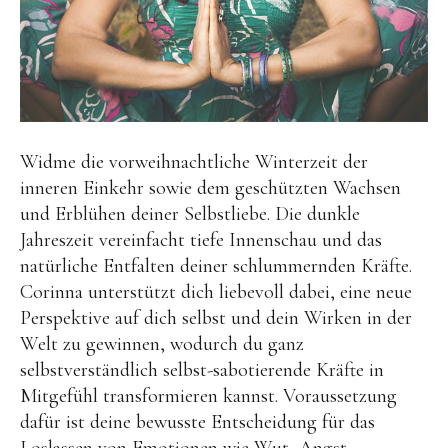
Vom Traum zum Parf
Blüten- & Kraftortesse
Story
über Corinna
Widme die vorweihnachtliche Winterzeit der
inneren Einkehr sowie dem geschützten Wachsen
über Jörn
und Erblühen deiner Selbstliebe. Die dunkle
meine Innere Arbei
Jahreszeit vereinfacht tiefe Innenschau und das
Feedback von Klient
natürliche Entfalten deiner schlummernden Kräfte.
Corinna unterstützt dich liebevoll dabei, eine neue
Presse
Perspektive auf dich selbst und dein Wirken in der
Temple Loun
Welt zu gewinnen, wodurch du ganz
selbstverständlich selbst-sabotierende Kräfte in
Tele Meditationen
Mitgefühl transformieren kannst. Voraussetzung
Rauhnacht
dafür ist deine bewusste Entscheidung für das