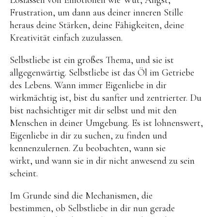
Loslassen von Emotionen wie Wut, Angst,
Sternenstaub
Frustration, um dann aus deiner inneren Stille
Regeneration
heraus deine Stärken, deine Fähigkeiten, deine
Kreativität einfach zuzulassen.
Herzsprache
Archiv
Selbstliebe ist ein großes Thema, und sie ist
Retreats
allgegenwärtig. Selbstliebe ist das Öl im Getriebe
des Lebens. Wann immer Eigenliebe in dir
wirkmächtig ist, bist du sanfter und zentrierter. Du
Hawai’i 2019 & 201
bist nachsichtiger mit dir selbst und mit den
Hawai’i 2016
Menschen in deiner Umgebung. Es ist lohnenswert,
Bali 2013
Eigenliebe in dir zu suchen, zu finden und
kennenzulernen. Zu beobachten, wann sie
Übertragung vom Kraf
wirkt, und wann sie in dir nicht anwesend zu sein
Ausbildung
scheint.
Im Grunde sind die Mechanismen, die
Medialität & Meditatio
bestimmen, ob Selbstliebe in dir nun gerade
Medialität & Meditatio