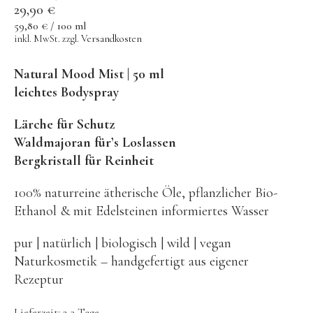
29,90
€
Vom Traum zum Parfum
59,80
€
/
100
ml
inkl. MwSt.
zzgl.
Versandkosten
Blüten- & Kraftortessenzen
Story
Natural Mood Mist | 50 ml
leichtes Bodyspray
über Corinna
Lärche für Schutz
über Jörn
Waldmajoran für’s Loslassen
meine Innere Arbeit
Bergkristall für Reinheit
Feedback von Klienten
100% naturreine ätherische Öle, pflanzlicher Bio-
Presse
Ethanol & mit Edelsteinen informiertes Wasser
Temple Lounge
pur | natürlich | biologisch | wild | vegan
Naturkosmetik – handgefertigt aus eigener
Tele Meditationen
Rezeptur
Rauhnacht
Lieferzeit:
2-3 Tage