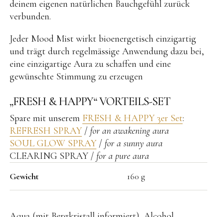
deinem eigenen natürlichen Bauchgefühl zurück
verbunden.
Jeder Mood Mist wirkt bioenergetisch einzigartig
und trägt durch regelmässige Anwendung dazu bei,
eine einzigartige Aura zu schaffen und eine
gewünschte Stimmung zu erzeugen
„FRESH & HAPPY“ VORTEILS-SET
Spare mit unserem
FRESH & HAPPY 3er Set
:
REFRESH SPRAY
/
for an awakening aura
SOUL GLOW SPRAY
/
for a sunny aura
CLEARING SPRAY /
for a pure aura
Gewicht
160 g
Aqua (mit Bergkristall informiert), Alcohol