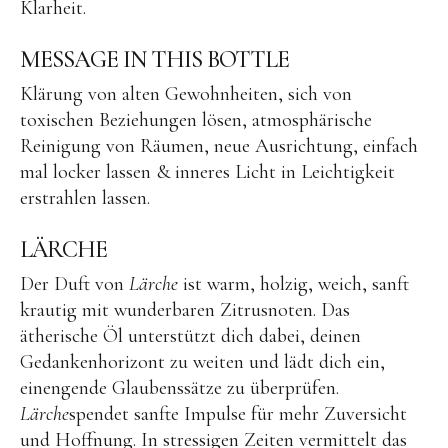
Klarheit.
Medialität & Meditation III
MESSAGE IN THIS BOTTLE
Feedback | Ausbildungen
Klärung von alten Gewohnheiten, sich von
Blog
toxischen Beziehungen lösen, atmosphärische
Reinigung von Räumen, neue Ausrichtung, einfach
mal locker lassen & inneres Licht in Leichtigkeit
erstrahlen lassen.
LÄRCHE
Instagram
Facebook
Aloha
Der Duft von
Lärche
ist warm, holzig, weich, sanft
Senses
krautig mit wunderbaren Zitrusnoten. Das
|
Natural
ätherische Öl unterstützt dich dabei, deinen
Perfumes
CORINNA KUHNERT
Gedankenhorizont zu weiten und lädt dich ein,
einengende Glaubenssätze zu überprüfen.
Medialität & Meditation
Lärche
spendet sanfte Impulse für mehr Zuversicht
Architektin | Naturparfumeurin
und Hoffnung. In stressigen Zeiten vermittelt das