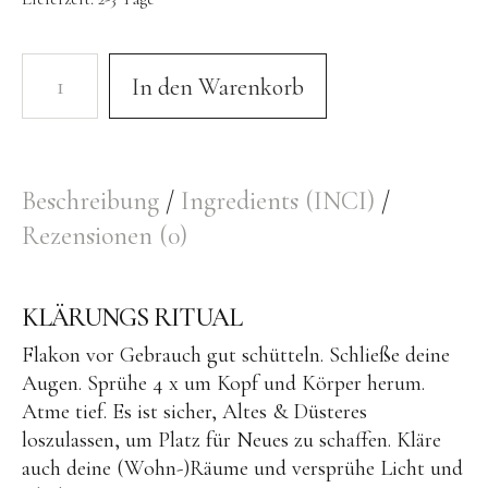
Sternenstaub
Regeneration
In den Warenkorb
Herzsprache
Archiv
Retreats
Beschreibung
Ingredients (INCI)
Hawai’i 2019 & 2014
Rezensionen (0)
Hawai’i 2016
Bali 2013
KLÄRUNGS RITUAL
Übertragung vom Kraftort
Flakon vor Gebrauch gut schütteln. Schließe deine
Augen. Sprühe 4 x um Kopf und Körper herum.
Ausbildung
Atme tief. Es ist sicher, Altes & Düsteres
loszulassen, um Platz für Neues zu schaffen. Kläre
Medialität & Meditation I
auch deine (Wohn-)Räume und versprühe Licht und
Medialität & Meditation II